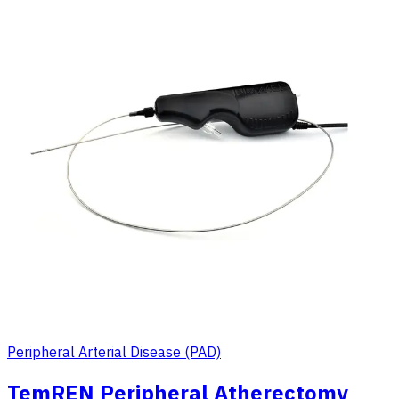
Peripheral Arterial Disease (PAD)
TemREN Peripheral Atherectomy