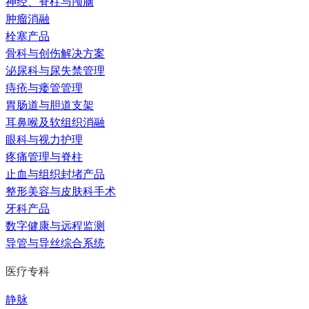
神经、脊柱与颅脑
肿瘤消融
栓塞产品
骨科与创伤解决方案
泌尿科与尿失禁管理
痔疮与瘘管管理
胃肠道与胆道支架
耳鼻喉及软组织消融
眼科与视力护理
疼痛管理与脊柱
止血与组织封堵产品
整形美容与皮肤科手术
牙科产品
数字健康与远程监测
导管与导丝综合系统
医疗专科
静脉