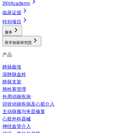
INVAcademy
临床证据
特别项目
服务
医学创新研究院
产品
静脉曲张
深静脉血栓
静脉支架
肺栓塞管理
外周动脉疾病
冠状动脉疾病及心脏介入
主动脉瘤与夹层修复
心脏外科器械
神经血管介入