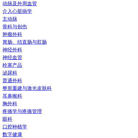
动脉及外周血管
介入心脏病学
主动脉
骨科与创伤
肿瘤外科
胃肠、结直肠与肛肠
神经外科
神经血管
栓塞产品
泌尿科
普通外科
整形重建与激光皮肤科
耳鼻喉科
胸外科
疼痛学与疼痛管理
眼科
口腔种植学
数字健康