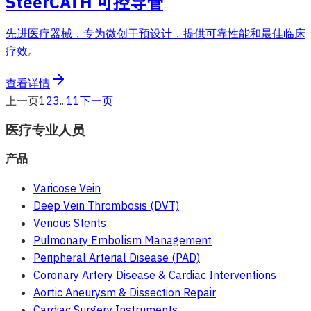
SteerCATH 可控导管
先进医疗器械，专为微创干预设计，提供可靠性能和最佳临床
疗效。
查看详情
上一页
1
2
3
...
11
下一页
医疗专业人员
产品
Varicose Vein
Deep Vein Thrombosis (DVT)
Venous Stents
Pulmonary Embolism Management
Peripheral Arterial Disease (PAD)
Coronary Artery Disease & Cardiac Interventions
Aortic Aneurysm & Dissection Repair
Cardiac Surgery Instruments