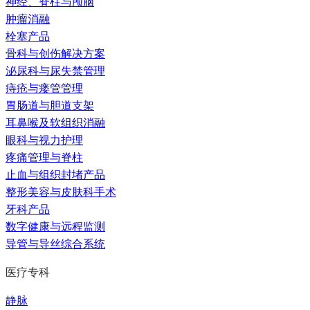
神经、脊柱与颅脑
肿瘤消融
栓塞产品
骨科与创伤解决方案
泌尿科与尿失禁管理
痔疮与瘘管管理
胃肠道与胆道支架
耳鼻喉及软组织消融
眼科与视力护理
疼痛管理与脊柱
止血与组织封堵产品
整形美容与皮肤科手术
牙科产品
数字健康与远程监测
导管与导丝综合系统
医疗专科
静脉