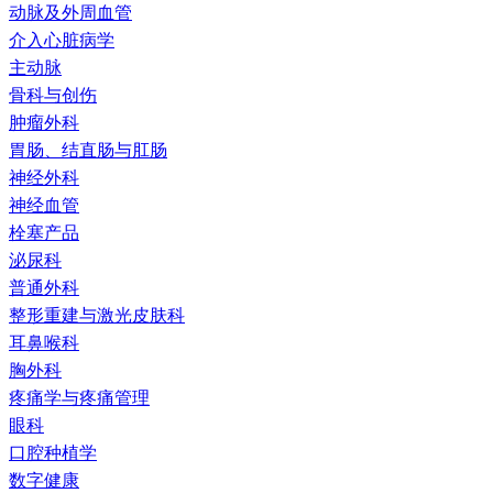
动脉及外周血管
介入心脏病学
主动脉
骨科与创伤
肿瘤外科
胃肠、结直肠与肛肠
神经外科
神经血管
栓塞产品
泌尿科
普通外科
整形重建与激光皮肤科
耳鼻喉科
胸外科
疼痛学与疼痛管理
眼科
口腔种植学
数字健康