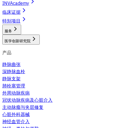
INVAcademy
临床证据
特别项目
服务
医学创新研究院
产品
静脉曲张
深静脉血栓
静脉支架
肺栓塞管理
外周动脉疾病
冠状动脉疾病及心脏介入
主动脉瘤与夹层修复
心脏外科器械
神经血管介入