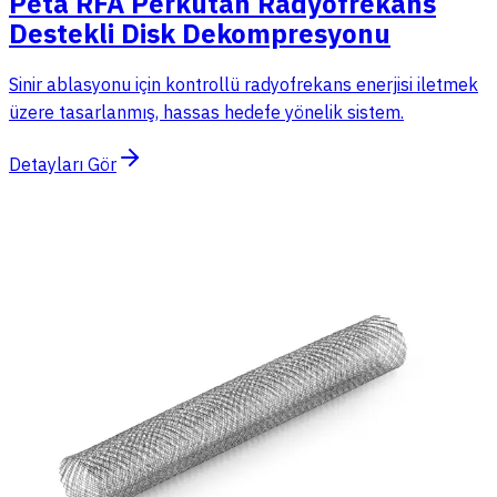
Peta RFA Perkütan Radyofrekans
Destekli Disk Dekompresyonu
Sinir ablasyonu için kontrollü radyofrekans enerjisi iletmek
üzere tasarlanmış, hassas hedefe yönelik sistem.
Detayları Gör