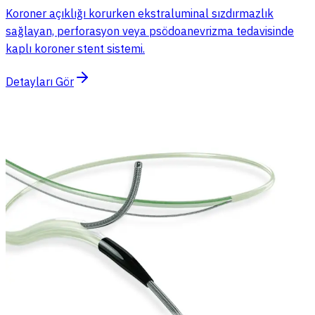
Koroner açıklığı korurken ekstraluminal sızdırmazlık
sağlayan, perforasyon veya psödoanevrizma tedavisinde
kaplı koroner stent sistemi.
Detayları Gör