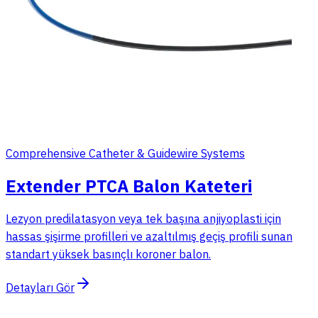
Comprehensive Catheter & Guidewire Systems
Extender PTCA Balon Kateteri
Lezyon predilatasyon veya tek başına anjiyoplasti için
hassas şişirme profilleri ve azaltılmış geçiş profili sunan
standart yüksek basınçlı koroner balon.
Detayları Gör