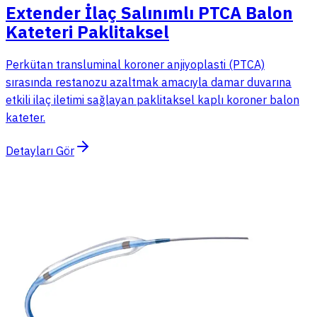
Extender İlaç Salınımlı PTCA Balon
Kateteri Paklitaksel
Perkütan transluminal koroner anjiyoplasti (PTCA)
sırasında restanozu azaltmak amacıyla damar duvarına
etkili ilaç iletimi sağlayan paklitaksel kaplı koroner balon
kateter.
Detayları Gör