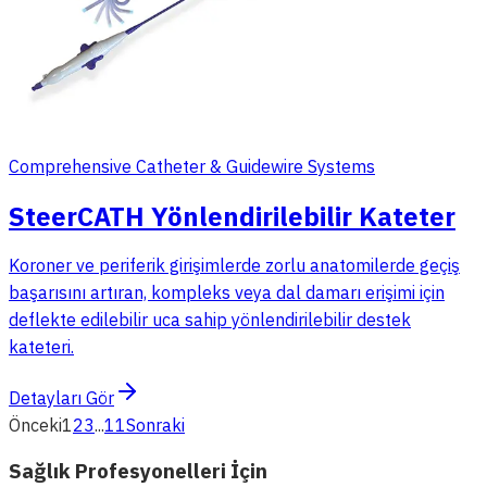
Comprehensive Catheter & Guidewire Systems
SteerCATH Yönlendirilebilir Kateter
Koroner ve periferik girişimlerde zorlu anatomilerde geçiş
başarısını artıran, kompleks veya dal damarı erişimi için
deflekte edilebilir uca sahip yönlendirilebilir destek
kateteri.
Detayları Gör
Önceki
1
2
3
...
11
Sonraki
Sağlık Profesyonelleri İçin