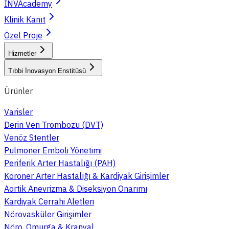
INVAcademy
Klinik Kanıt
Özel Proje
Hizmetler
Tıbbi İnovasyon Enstitüsü
Ürünler
Varisler
Derin Ven Trombozu (DVT)
Venöz Stentler
Pulmoner Emboli Yönetimi
Periferik Arter Hastalığı (PAH)
Koroner Arter Hastalığı & Kardiyak Girişimler
Aortik Anevrizma & Diseksiyon Onarımı
Kardiyak Cerrahi Aletleri
Nörovasküler Girişimler
Nöro, Omurga & Kranyal