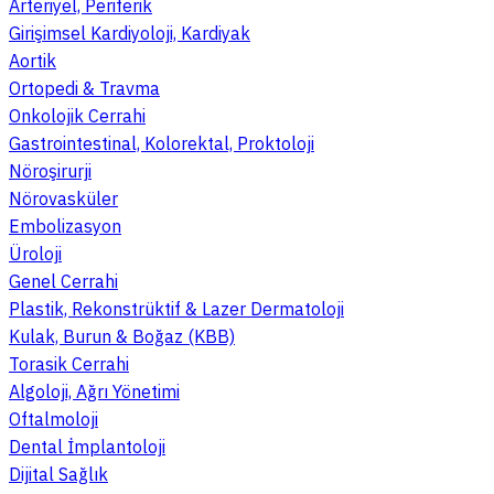
Arteriyel, Periferik
Girişimsel Kardiyoloji, Kardiyak
Aortik
Ortopedi & Travma
Onkolojik Cerrahi
Gastrointestinal, Kolorektal, Proktoloji
Nöroşirurji
Nörovasküler
Embolizasyon
Üroloji
Genel Cerrahi
Plastik, Rekonstrüktif & Lazer Dermatoloji
Kulak, Burun & Boğaz (KBB)
Torasik Cerrahi
Algoloji, Ağrı Yönetimi
Oftalmoloji
Dental İmplantoloji
Dijital Sağlık