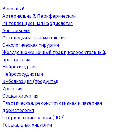
Венозный
Артериальный, Периферический
Интервенционная кардиология
Аортальный
Ортопедия и травматология
Онкологическая хирургия
Желудочно-кишечный тракт, колоректальный,
проктология
Нейрохирургия
Нейрососудистый
Эмболизация (продукты)
Урология
Общая хирургия
Пластическая, реконструктивная и лазерная
дерматология
Оториноларингология (ЛОР)
Торакальная хирургия