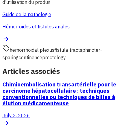
d'utilisation du produit.
Guide de la pathologie
Hémorroïdes et fistules anales
hemorrhoidal plexus
fistula tract
sphincter-
sparing
continence
proctology
Articles associés
Chimioembolisation transartérielle pour le
carcinome hépatocellulaire : techniques
conventionnelles ou techniques de billes à
élution médicamenteuse
July 2, 2026