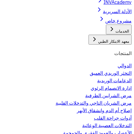
INVAcademy
الأدلة السريرية
مشروع خاص
الخدمات
معهد الابتكار الطبي
المنتجات
الدوالي
التخثر الوريدي العميق
الدعامات الوريدية
إدارة الانصمام الرئوي
مرض الشرايين الطرفية
مرض الشريان التاجي والتدخلات القلبية
إصلاح أم الدم وانشقاق الأبهر
أدوات جراحة القلب
التدخلات العصبية الوعائية
الأعصاب والعمود الفقري والجمجمة