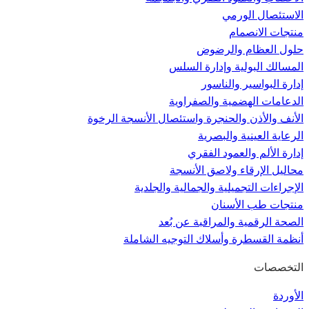
الاستئصال الورمي
منتجات الانصمام
حلول العظام والرضوض
المسالك البولية وإدارة السلس
إدارة البواسير والناسور
الدعامات الهضمية والصفراوية
الأنف والأذن والحنجرة واستئصال الأنسجة الرخوة
الرعاية العينية والبصرية
إدارة الألم والعمود الفقري
محاليل الإرقاء ولاصق الأنسجة
الإجراءات التجميلية والجمالية والجلدية
منتجات طب الأسنان
الصحة الرقمية والمراقبة عن بُعد
أنظمة القسطرة وأسلاك التوجيه الشاملة
التخصصات
الأوردة