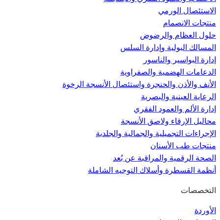
الاستئصال الورمي
منتجات الانصمام
حلول العظام والرضوض
المسالك البولية وإدارة السلس
إدارة البواسير والناسور
الدعامات الهضمية والصفراوية
الأنف والأذن والحنجرة واستئصال الأنسجة الرخوة
الرعاية العينية والبصرية
إدارة الألم والعمود الفقري
محاليل الإرقاء ولاصق الأنسجة
الإجراءات التجميلية والجمالية والجلدية
منتجات طب الأسنان
الصحة الرقمية والمراقبة عن بُعد
أنظمة القسطرة وأسلاك التوجيه الشاملة
التخصصات
الأوردة