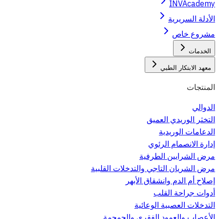
INVAcademy
الأدلة السريرية
مشروع خاص
الخدمات
معهد الابتكار الطبي
المنتجات
الدوالي
التخثر الوريدي العميق
الدعامات الوريدية
إدارة الانصمام الرئوي
مرض الشرايين الطرفية
مرض الشريان التاجي والتدخلات القلبية
إصلاح أم الدم وانشقاق الأبهر
أدوات جراحة القلب
التدخلات العصبية الوعائية
الأعصاب والعمود الفقري والجمجمة